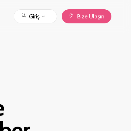
Giriş
B
i
z
e
U
l
a
ş
ı
n
e
hber