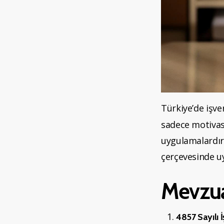
Türkiye’de işve
sadece motivas
uygulamalardır
çerçevesinde u
Mevzua
4857 Sayılı 