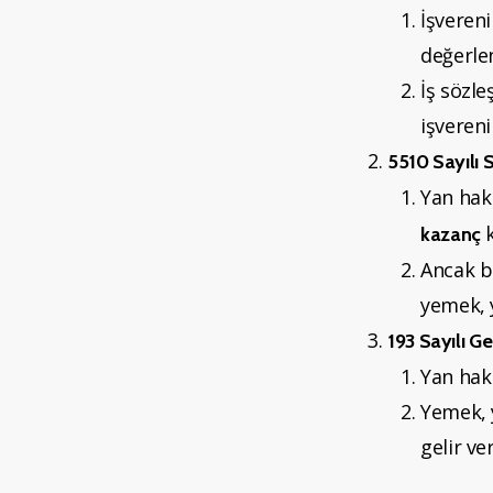
İşveren
değerlen
İş sözl
işvereni
5510 Sayılı 
Yan hak
k
kazanç
Ancak be
yemek, y
193 Sayılı Ge
Yan hak
Yemek, y
gelir ve