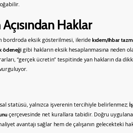
oğabilir.
n Açısından Haklar
n bordroda eksik gösterilmesi, ileride
kıdem/ihbar tazmi
gibi hakların eksik hesaplanmasına neden olab
ik ödeneği
rarları, “gerçek ücretin” tespitinde yan hakların da dik
 vurguluyor.
sal statüsü, yalnızca işverenin tercihiyle belirlenmez;
İ
çerçevesinde net kurallara tabidir. Doğru uygulana
nunu
liyet avantajı sağlar hem de çalışanın gelecekteki ha