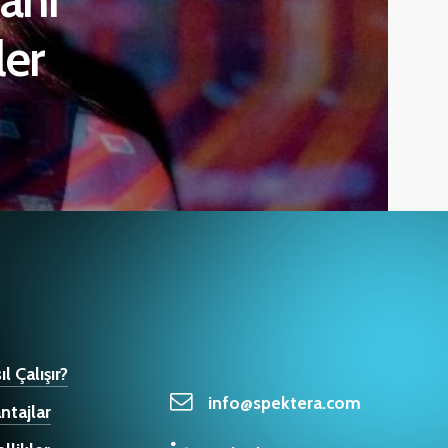
ler
ıl Çalışır?
info@spektera.com
ntajlar