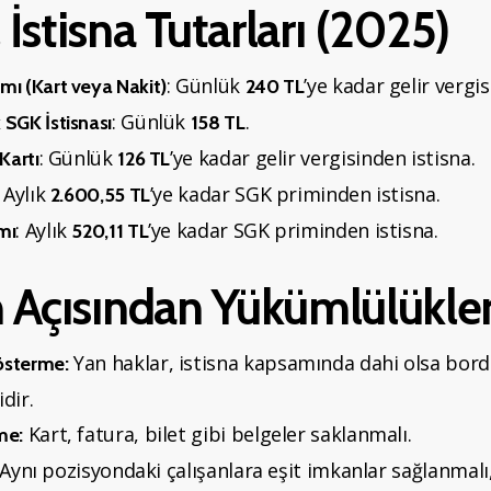
İstisna Tutarları (2025)
: Günlük
’ye kadar gelir vergis
ı (Kart veya Nakit)
240 TL
: Günlük
.
SGK İstisnası
158 TL
: Günlük
’ye kadar gelir vergisinden istisna.
Kartı
126 TL
: Aylık
’ye kadar SGK priminden istisna.
2.600,55 TL
: Aylık
’ye kadar SGK priminden istisna.
mı
520,11 TL
n Açısından Yükümlülükle
Yan haklar, istisna kapsamında dahi olsa bor
österme:
dir.
Kart, fatura, bilet gibi belgeler saklanmalı.
me:
Aynı pozisyondaki çalışanlara eşit imkanlar sağlanmal