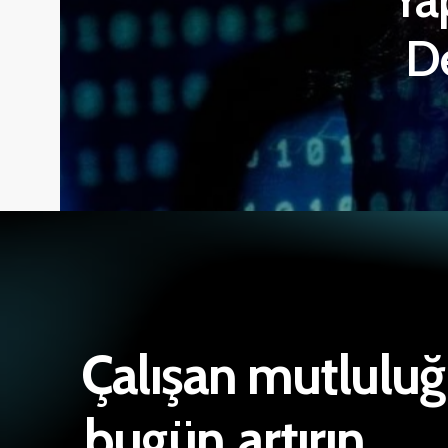
De
Çalışan mutlulu
bugün
artırın.