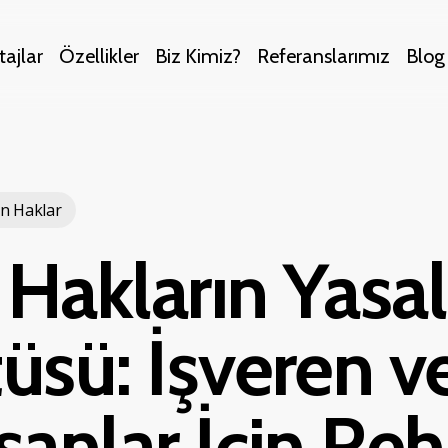
ajlar
Özellikler
Biz Kimiz?
Referanslarımız
Blog
n Haklar
 Hakların Yasal
üsü: İşveren v
şanlar İçin Re