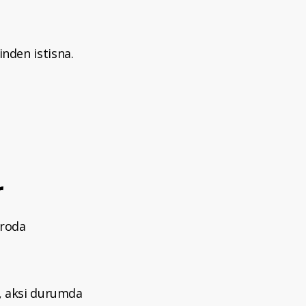
inden istisna.
r
droda
ı, aksi durumda