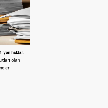
ni
,
yan haklar
tları olan
meler