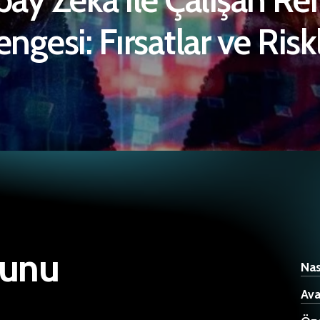
ngesi: Fırsatlar ve Risk
ğunu
Nas
Ava