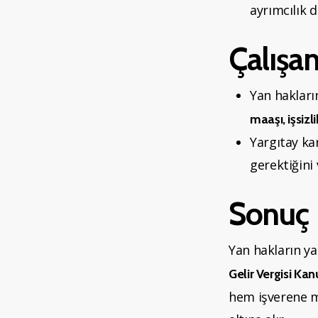
ayrımcılık d
Çalışa
Yan hakları
maaşı, işsizl
Yargıtay ka
gerektiğini
Sonuç
Yan hakların ya
Gelir Vergisi Ka
hem işverene ma