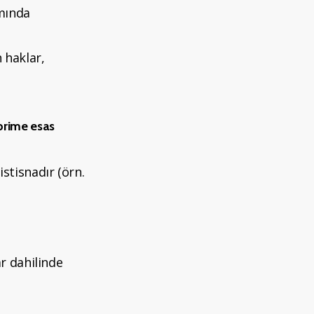
amında
 haklar,
prime esas
stisnadır (örn.
r dahilinde