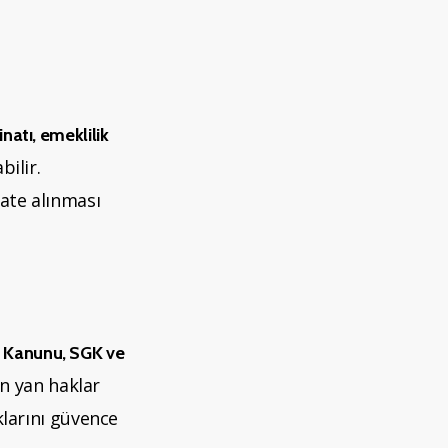
natı, emeklilik
ilir.
kate alınması
ş Kanunu, SGK ve
n yan haklar
klarını güvence