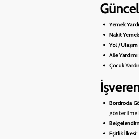
Güncel 
Yemek Yardım
Nakit Yemek 
Yol / Ulaşım 
Aile Yardımı
Çocuk Yardı
İşvere
Bordroda G
gösterilmeli
Belgelendir
Eşitlik İlkesi: